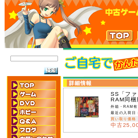
SS「フ
RAM同梱
外箱・RAM
最近の入荷日
買い取り価格
中古25,0